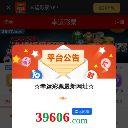
幸运彩票APP
点我下载
幸运彩票
登录
注册
钱包，尊享vip充值礼遇（充值笔笔赠送1.5%、提现笔笔额外增值0.1%） 幸运彩票最新官方域名
快捷
☆幸运彩票最新网址☆
充值
提现
六合资料
优惠活动
在线客服
热门
彩票
视讯
棋牌
电子
捕鱼
体育
3
9
6
0
6
幸运彩票
开元棋牌
PA真人
.com
备
亚洲第一品牌
真人博娱首选